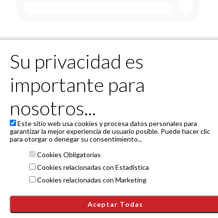
Lo sentimos no hay eventos
Su privacidad es
programados
importante para
¡Pero pronto tendremos algo para tí!
nosotros...
Este sitio web usa cookies y procesa datos personales para
Powered by 4Tickets
garantizar la mejor experiencia de usuario posible. Puede hacer clic
Raúl Alegría Rodríguez - C.San Fernando 36, 1º C de Santander
para otorgar o denegar su consentimiento...
(Cantabria)
produccion@magiaraulalegria.com
Cookies Obligatorias
Condiciones generales
Cookies relacionadas con Estadística
Política de privacidad
Cookies relacionadas con Marketing
Janto Ticketing Software. All rights reserved,
2026
Aceptar Todas